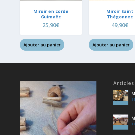
Miroir en corde
Miroir Saint
Guimaëc
Thégonnec
25,90
€
49,90
€
Ajouter au panier
Ajouter au panier
Articles
M
11
M
14