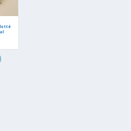
flotté
al