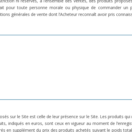
estriction ni réserves, à l’ensemble des ventes, des produits propos
 fait pour toute personne morale ou physique de commander un p
ditions générales de vente dont l’Acheteur reconnaît avoir pris conn
osés sur le Site est celle de leur présence sur le Site. Les produits qu
uits, indiqués en euros, sont ceux en vigueur au moment de l’enreg
urés en supplément du prix des produits achetés suivant le poids tota