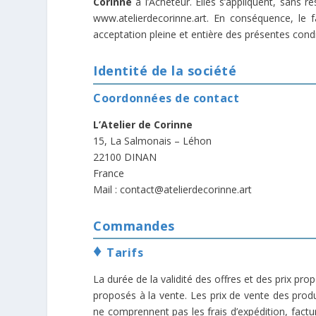
Corinne
à l’Acheteur. Elles s’appliquent, sans r
www.atelierdecorinne.art. En conséquence, le
acceptation pleine et entière des présentes con
Identité de la société
Coordonnées de contact
L’Atelier de Corinne
15, La Salmonais – Léhon
22100 DINAN
France
Mail : contact@atelierdecorinne.art
Commandes
♦
Tarifs
La durée de la validité des offres et des prix prop
proposés à la vente. Les prix de vente des prod
ne comprennent pas les frais d’expédition, fact