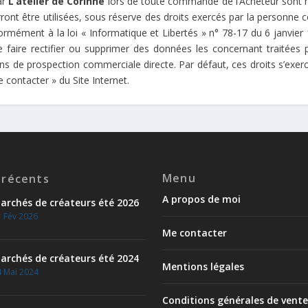
ar
L’atelier de Corinne
lors de toute commande de l’Acheteur sont 
ront être utilisées, sous réserve des droits exercés par la personne c
ormément à la loi « Informatique et Libertés » n° 78-17 du 6 janvier 1
 faire rectifier ou supprimer des données les concernant traitées
ns de prospection commerciale directe. Par défaut, ces droits s’exe
contacter » du Site Internet.
Menu
 récents
A propos de moi
archés de créateurs été 2026
 Fév 2026
Me contacter
archés de créateurs été 2024
Mentions légales
 Mai 2024
Conditions générales de vente