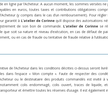
nde en ligne par l’Acheteur. A aucun moment, les sommes versées n
les en euros, toutes taxes et contributions obligatoires comprise
l’Acheteur (y compris dans le cas d’un remboursement). Pour régler 
ur garantit à
L’atelier de Corinne
qu’il dispose des autorisations né
registrement de son bon de commande.
L’atelier de Corinne
se ré
le que soit sa nature et niveau d’exécution, en cas de défaut de 
ement, ou en cas de fraude ou tentative de fraude relative à l’utilisatio
tive de l’Acheteur dans les conditions décrites ci-dessus seront livré
es dans l’espace « Mon compte ». Faute de respecter des conditi
cheteur ou le destinataire des produits commandés est invité à véri
notamment colis endommagé, colis ouvert, traces de liquide, etc…
ansporteur et émettre toutes les réserves d’usage. Il est également i