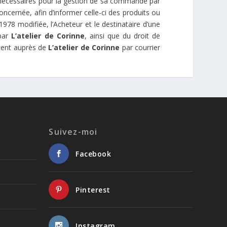
nécessaires pour la gestion de sa commande par
oncernée, afin d’informer celle-ci des produits ou
978 modifiée, l’Acheteur et le destinataire d’une
 par
L’atelier de Corinne
, ainsi que du droit de
rcent auprès de
L’atelier de Corinne
par courrier
Suivez-moi
Facebook
Pinterest
Instagram