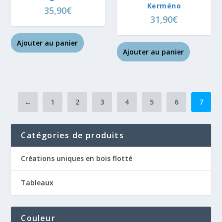
Kerméno
35,90
€
31,90
€
Ajouter au panier
Ajouter au panier
←
1
2
3
4
5
6
7
Catégories de produits
Créations uniques en bois flotté
Tableaux
Couleur