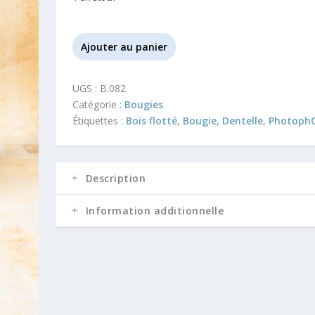
quantité
Ajouter au panier
de
Bougie
UGS :
B.082
Yvinec
Catégorie :
Bougies
Étiquettes :
Bois flotté
,
Bougie
,
Dentelle
,
Photoph
Description
Information additionnelle