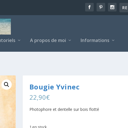
toriels
A propos de moi
Informations
Bougie Yvinec
22,90
€
Photophore et dentelle sur bois flotté
1 en stock