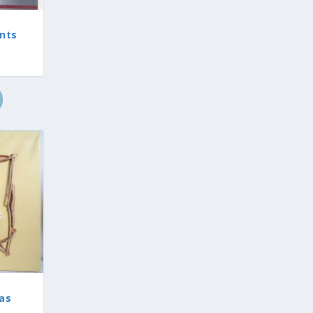
nts
as