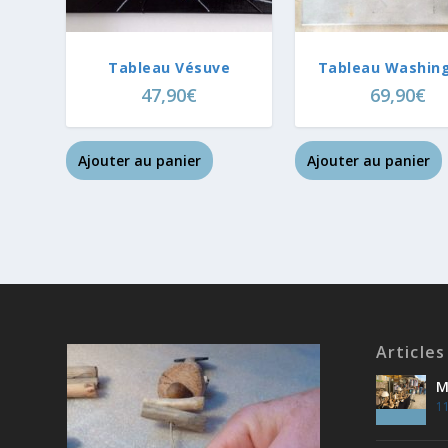
Tableau Vésuve
Tableau Washin
47,90
€
69,90
€
Ajouter au panier
Ajouter au panier
Articles
M
11